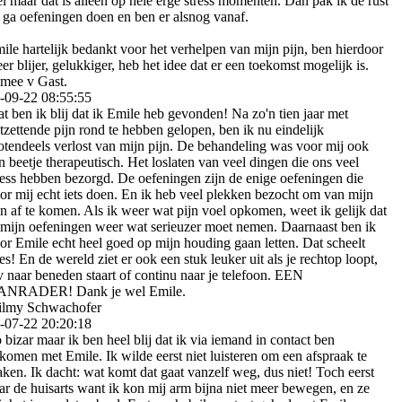
l maar dat is alleen op hele erge stress momenten. Dan pak ik de rust
 ga oefeningen doen en ben er alsnog vanaf.
ile hartelijk bedankt voor het verhelpen van mijn pijn, ben hierdoor
er blijer, gelukkiger, heb het idee dat er een toekomst mogelijk is.
mee v Gast.
-09-22
08:55:55
t ben ik blij dat ik Emile heb gevonden! Na zo'n tien jaar met
tzettende pijn rond te hebben gelopen, ben ik nu eindelijk
otendeels verlost van mijn pijn. De behandeling was voor mij ook
n beetje therapeutisch. Het loslaten van veel dingen die ons veel
ress hebben bezorgd. De oefeningen zijn de enige oefeningen die
or mij echt iets doen. En ik heb veel plekken bezocht om van mijn
jn af te komen. Als ik weer wat pijn voel opkomen, weet ik gelijk dat
 mijn oefeningen weer wat serieuzer moet nemen. Daarnaast ben ik
or Emile echt heel goed op mijn houding gaan letten. Dat scheelt
les! En de wereld ziet er ook een stuk leuker uit als je rechtop loopt,
v naar beneden staart of continu naar je telefoon. EEN
NRADER! Dank je wel Emile.
lmy Schwachofer
-07-22
20:20:18
 bizar maar ik ben heel blij dat ik via iemand in contact ben
komen met Emile. Ik wilde eerst niet luisteren om een afspraak te
ken. Ik dacht: wat komt dat gaat vanzelf weg, dus niet! Toch eerst
ar de huisarts want ik kon mij arm bijna niet meer bewegen, en ze