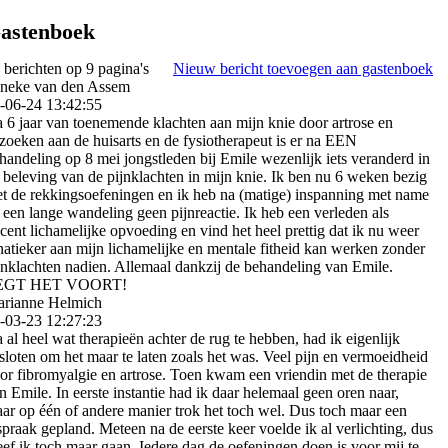
astenboek
 berichten op 9 pagina's
Nieuw bericht toevoegen aan gastenboek
neke van den Assem
-06-24
13:42:55
 6 jaar van toenemende klachten aan mijn knie door artrose en
zoeken aan de huisarts en de fysiotherapeut is er na EEN
handeling op 8 mei jongstleden bij Emile wezenlijk iets veranderd in
 beleving van de pijnklachten in mijn knie. Ik ben nu 6 weken bezig
t de rekkingsoefeningen en ik heb na (matige) inspanning met name
 een lange wandeling geen pijnreactie. Ik heb een verleden als
cent lichamelijke opvoeding en vind het heel prettig dat ik nu weer
natieker aan mijn lichamelijke en mentale fitheid kan werken zonder
jnklachten nadien. Allemaal dankzij de behandeling van Emile.
EGT HET VOORT!
rianne Helmich
-03-23
12:27:23
 al heel wat therapieën achter de rug te hebben, had ik eigenlijk
sloten om het maar te laten zoals het was. Veel pijn en vermoeidheid
or fibromyalgie en artrose. Toen kwam een vriendin met de therapie
n Emile. In eerste instantie had ik daar helemaal geen oren naar,
ar op één of andere manier trok het toch wel. Dus toch maar een
spraak gepland. Meteen na de eerste keer voelde ik al verlichting, dus
eef ik toch maar gaan. Iedere dag de oefeningen doen is voor mij te