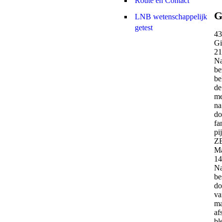
Route en Contact
G
LNB wetenschappelijk
getest
43
Gi
21
Na
be
be
de
me
na
do
fa
pi
Z
Ma
14
Na
be
do
va
ma
af
bl