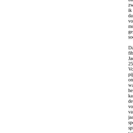
zw
ik
da
vo
mo
ge
so
Da
fi
Ja
25
Vo
pi
on
wa
he
ka
de
vo
va
ja
sp
sp