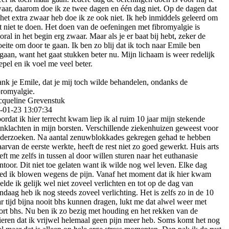
aar, daarom doe ik ze twee dagen en één dag niet. Op de dagen dat
 het extra zwaar heb doe ik ze ook niet. Ik heb inmiddels geleerd om
t niet te doen. Het doen van de oefeningen met fibromyalgie is
oral in het begin erg zwaar. Maar als je er baat bij hebt, zeker de
eite om door te gaan. Ik ben zo blij dat ik toch naar Emile ben
gaan, want het gaat stukken beter nu. Mijn lichaam is weer redelijk
epel en ik voel me veel beter.
nk je Emile, dat je mij toch wilde behandelen, ondanks de
bromyalgie.
cqueline Grevenstuk
-01-23
13:07:34
ordat ik hier terrecht kwam liep ik al ruim 10 jaar mijn stekende
jnklachten in mijn borsten. Verschillende ziekenhuizen geweest voor
derzoeken. Na aantal zenuwblokkades gekregen gehad te hebben
arvan de eerste werkte, heeft de rest niet zo goed gewerkt. Huis arts
eft me zelfs in tussen al door willen sturen naar het euthanasie
ntoor. Dit niet toe gelaten want ik wilde nog wel leven. Elke dag
ed ik blowen wegens de pijn. Vanaf het moment dat ik hier kwam
elde ik gelijk wel niet zoveel verlichten en tot op de dag van
ndaag heb ik nog steeds zoveel verlichting. Het is zelfs zo in de 10
ar tijd bijna nooit bhs kunnen dragen, lukt me dat alwel weer met
ort bhs. Nu ben ik zo bezig met houding en het rekken van de
ieren dat ik vrijwel helemaal geen pijn meer heb. Soms komt het nog