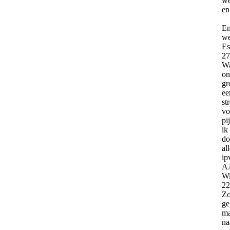
we
en
Em
we
Es
27
Wa
on
gr
ee
st
vo
pi
ik
do
al
ip
AA
Wi
22
Zo
ge
ma
na